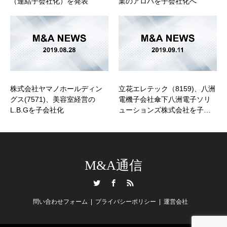
（連結子会社化）を発表
業のアロバを子会社化へ
株式会社ヤマノホールディン
立花エレテック（8159)、八洲
グス(7571)、美容室経営の
電機子会社傘下八洲電子ソリ
L.B.Gを子会社化
ューションズ株式会社を子…
M&A通信
Twitter
Facebook
RSS
問い合わせフォーム
プライバシーポリシー
運営会社