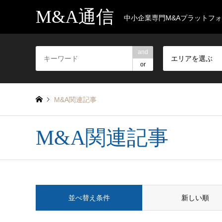
M&A通信
中小企業専門M&Aプラットフ
and
エリアを選ぶ
or
M&A関連記事
M&A関連記事
並べ替え条件
新しい順