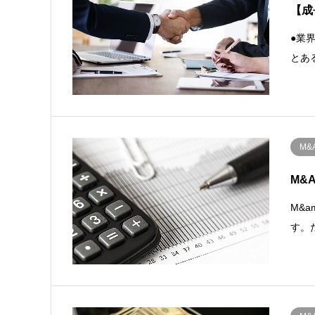
【成
●業
とあ
M&
M&
M&
す。