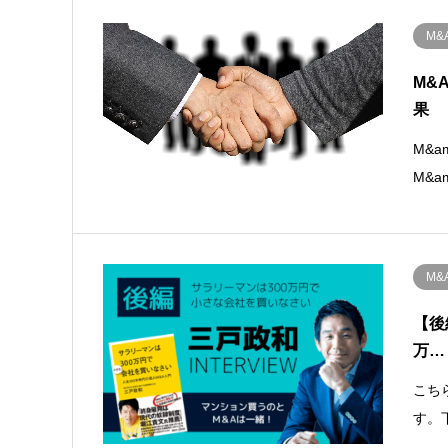
M&
M&
果
M&
M&
M
【後
万…
こち
す。