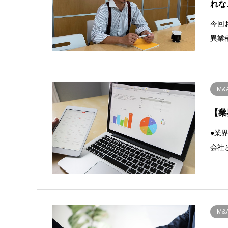
れな
今回
異業
M
【業
●業
会社
M