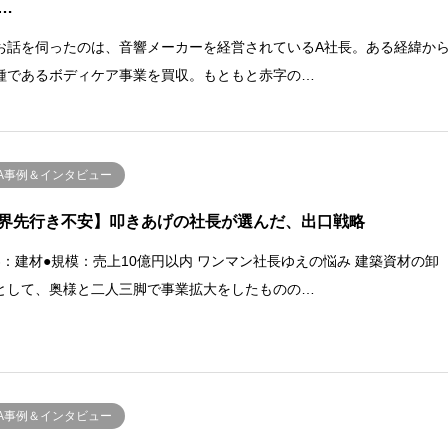
…
お話を伺ったのは、音響メーカーを経営されているA社長。ある経緯か
種であるボディケア事業を買収。もともと赤字の…
&A事例＆インタビュー
界先行き不安】叩きあげの社長が選んだ、出口戦略
界：建材●規模：売上10億円以内 ワンマン社長ゆえの悩み 建築資材の卸
として、奥様と二人三脚で事業拡大をしたものの…
&A事例＆インタビュー