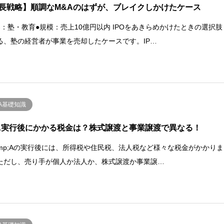
長戦略】順調なM&Aのはずが、ブレイクしかけたケース
界：塾・教育●規模：売上10億円以内 IPOをあきらめかけたときの選択肢
る、塾の経営者が事業を売却したケースです。IP…
A基礎知識
A実行後にかかる税金は？株式譲渡と事業譲渡で異なる！
amp;Aの実行後には、所得税や住民税、法人税など様々な税金がかかりま
ただし、売り手が個人か法人か、株式譲渡か事業譲…