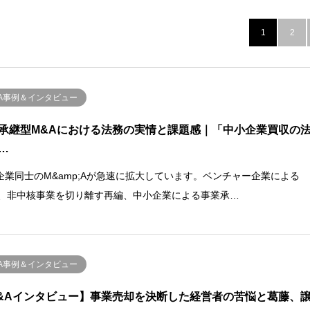
1
2
&A事例＆インタビュー
承継型M&Aにおける法務の実情と課題感｜「中小企業買収の
…
企業同士のM&amp;Aが急速に拡大しています。ベンチャー企業による
IT、非中核事業を切り離す再編、中小企業による事業承…
&A事例＆インタビュー
&Aインタビュー】事業売却を決断した経営者の苦悩と葛藤、