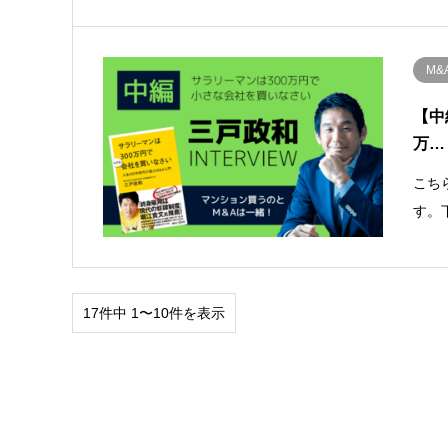
M
【中
万…
こち
す。
17件中 1〜10件を表示