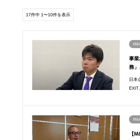
17件中 1〜10件を表示
M
事業
務」
日本
EX
M
【M