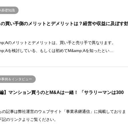
A基礎知識
Aの買い手側のメリットとデメリットは？経営や収益に及ぼす
amp;Aのメリットとデメリットは、買い手と売り手で異なります。
amp;Aを検討している、もしくは初めてM&amp;Aを知ったとい…
&A事例＆インタビュー
編】マンション買うのとM&Aは一緒！ 「サラリーマンは300
らの記事は弊社運営のウェブサイト「事業承継通信」に掲載しておりま
下記のリンクよりご覧ください。