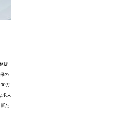
業務提
確保の
00万
な求人
る新た