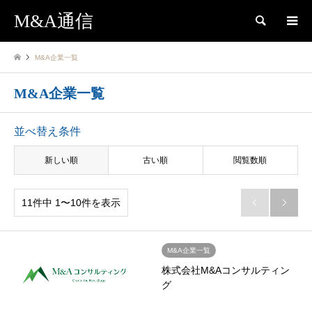
M&A通信
検索
M&A企業一覧
M&A企業一覧
並べ替え条件
新しい順
古い順
閲覧数順
11件中 1〜10件を表示


M&A企業一覧
株式会社M&Aコンサルティン
グ