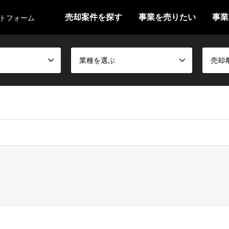
売却案件を探す
事業を売りたい
事業
ットフォーム
業種を選ぶ
売却
false given in
/home/shokei2/ma-news.jp/public_html/wp-content