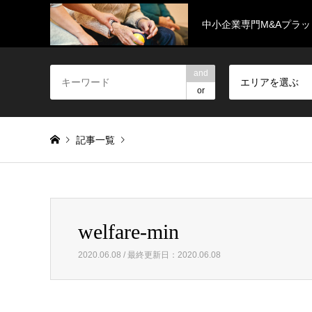
中小企業専門M&Aプラ
and
エリアを選ぶ
or
記事一覧
Warning
: foreach() argument must be of type array|object, 
welfare-min
welfare-min
2020.06.08 / 最終更新日：2020.06.08