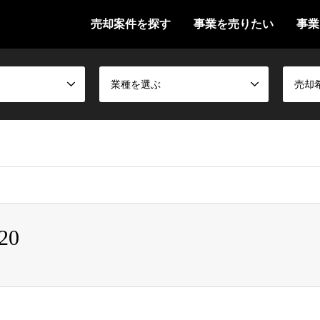
売却案件を探す
事業を売りたい
事業
業種を選ぶ
売却
false given in
/home/shokei2/ma-news.jp/public_html/wp-content
20