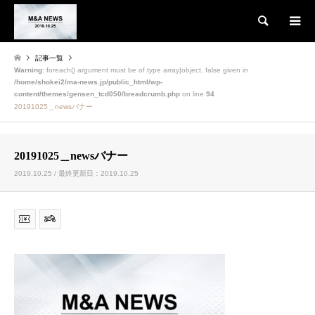
検索
記事一覧
Warning
: foreach() argument must be of type array|object, false given in
/home/shokei2/ma-news.jp/public_html/wp-
content/themes/gensen_tcd050/breadcrumb.php
on line
94
20191025＿newsバナー
20191025＿newsバナー
2019.10.25 / 最終更新日：2019.10.25