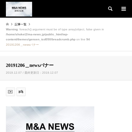
検索
記事一覧
Warning
: foreach() argument must be of type array|object, false given in
/home/shokei2/ma-news.jp/public_html/wp-
content/themes/gensen_tcd050/breadcrumb.php
on line
94
20191206＿newsバナー
20191206＿newsバナー
2019.12.07 / 最終更新日：2019.12.07