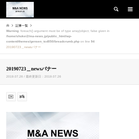
検索
記事一覧
Warning
: foreach() argument must be of type array|object, false given in
/home/shokei2/ma-news.jp/public_html/wp-
content/themes/gensen_tcd050/breadcrumb.php
on line
94
20190723＿newsバナー
20190723＿newsバナー
2019.07.26 / 最終更新日：2019.07.26