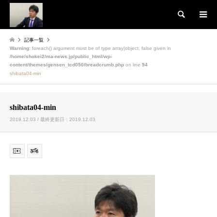
検索
記事一覧
Warning
: foreach() argument must be of type array|object, false given in
/home/shokei2/ma-news.jp/public_html/wp-
content/themes/gensen_tcd050/breadcrumb.php
on line
94
shibata04-min
shibata04-min
2019.12.03 / 最終更新日：2019.12.03