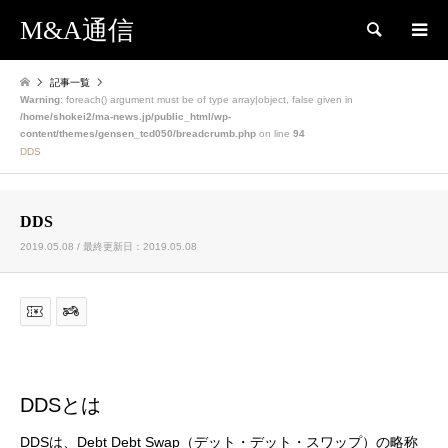
M&A通信
検索
記事一覧
Warning
: foreach() argument must be of type array|object, false given in
/home/shokei2/ma-news.jp/public_html/wp-
content/themes/gensen_tcd050/breadcrumb.php
on line
94
DDS
DDS
2019.05.08 / 最終更新日：2019.05.08
DDSとは
DDSは、Debt Debt Swap（デット・デット・スワップ）の略称