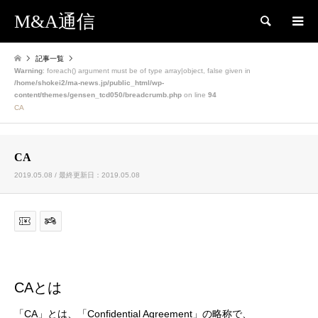
M&A通信
検索
記事一覧
Warning
: foreach() argument must be of type array|object, false given in
/home/shokei2/ma-news.jp/public_html/wp-
content/themes/gensen_tcd050/breadcrumb.php
on line
94
CA
CA
2019.05.08 / 最終更新日：2019.05.08
CAとは
「CA」とは、「Confidential Agreement」の略称で、