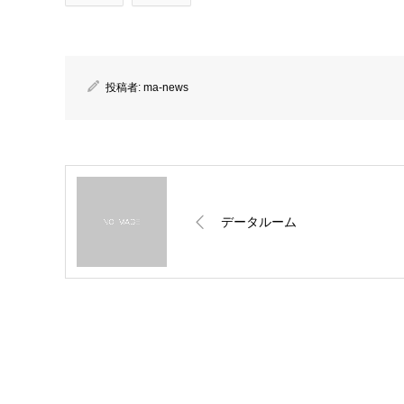
投稿者:
ma-news
データルーム