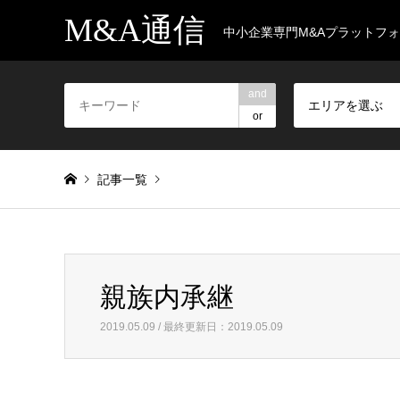
M&A通信
中小企業専門M&Aプラットフ
and
エリアを選ぶ
or
記事一覧
Warning
: foreach() argument must be of type array|object, 
親族内承継
親族内承継
2019.05.09 / 最終更新日：2019.05.09