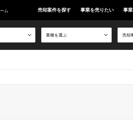
売却案件を探す
事業を売りたい
事業
ォーム
業種を選ぶ
売却
false given in
/home/shokei2/ma-news.jp/public_html/wp-content