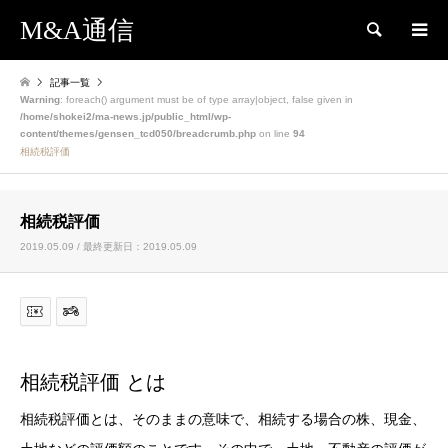
M&A通信
検索
記事一覧
Warning
: foreach() argument must be of type array|object, false given in
/home/shokei2/ma-news.jp/public_html/wp-
content/themes/gensen_tcd050/breadcrumb.php
on line
94
相続税評価
相続税評価
2019.05.09 / 最終更新日：2019.05.09
相続税評価 とは
相続税評価とは、そのままの意味で、相続する場合の株、現金、