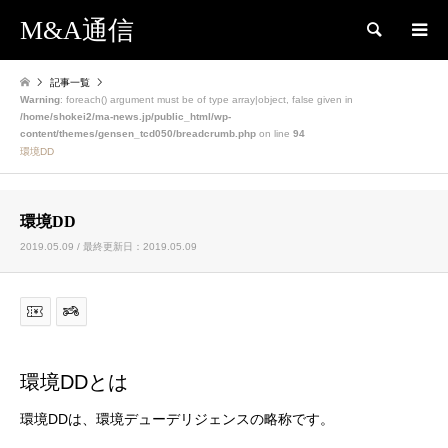
M&A通信
検索
記事一覧
Warning
: foreach() argument must be of type array|object, false given in
/home/shokei2/ma-news.jp/public_html/wp-
content/themes/gensen_tcd050/breadcrumb.php
on line
94
環境DD
環境DD
2019.05.09 / 最終更新日：2019.05.09
環境DDとは
環境DDは、環境デューデリジェンスの略称です。