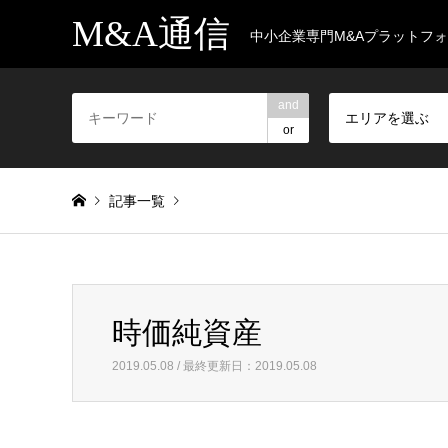
M&A通信
中小企業専門M&Aプラットフ
and
エリアを選ぶ
or
記事一覧
Warning
: foreach() argument must be of type array|object, 
時価純資産
時価純資産
2019.05.08 / 最終更新日：2019.05.08