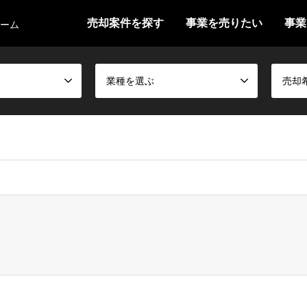
売却案件を探す
事業を売りたい
事業
ォーム
業種を選ぶ
売却
false given in
/home/shokei2/ma-news.jp/public_html/wp-content