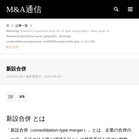
M&A通信
検索
記事一覧
Warning
: foreach() argument must be of type array|object, false given in
/home/shokei2/ma-news.jp/public_html/wp-
content/themes/gensen_tcd050/breadcrumb.php
on line
94
新設合併
新設合併
2019.05.09 / 最終更新日：2019.05.09
新設合併 とは
「新設合併（consolidation-type merger）」とは、企業の合併の