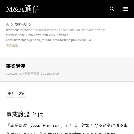
M&A通信
検索
記事一覧
Warning
: foreach() argument must be of type array|object, false given in
/home/shokei2/ma-news.jp/public_html/wp-
content/themes/gensen_tcd050/breadcrumb.php
on line
94
事業譲渡
事業譲渡
2019.05.09 / 最終更新日：2019.05.09
事業譲渡 とは
「事業譲渡（Asset Purchase）」とは、対象となる企業に係る事