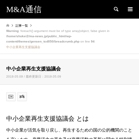
M&A通信
検索
記事一覧
Warning
: foreach() argument must be of type array|object, false given in
/home/shokei2/ma-news.jp/public_html/wp-
content/themes/gensen_tcd050/breadcrumb.php
on line
94
中小企業再生支援協議会
中小企業再生支援協議会
2019.05.09 / 最終更新日：2019.05.09
中小企業再生支援協議会 とは
中小企業が活気を取り戻し、再生するための国の公的機関のこと