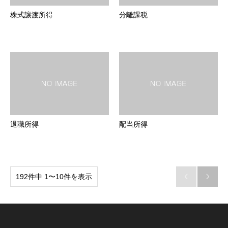
株式譲渡所得
分離課税
退職所得
配当所得
192件中 1〜10件を表示

