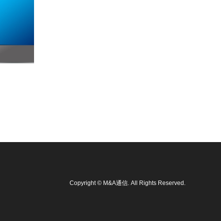
業）【売上規模】約2500万円 【営業利益】
約300万円（今期見込み）【希望譲渡価額】
900万円～【事業内容】ECサイト運営…
続きを読む
Copyright
©
M&A通信
. All Rights Reserved.