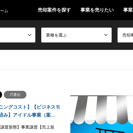
売却案件を探す
事業を売りたい
事業
ォーム
業種を選ぶ
売却
IT通信
ニングコスト】【ビジネスモ
済み】アイドル事業（案…
【譲渡形態】事業譲渡【売上規