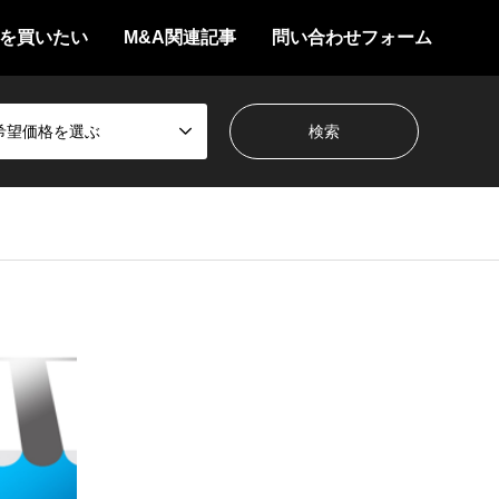
を買いたい
M&A関連記事
問い合わせフォーム
希望価格を選ぶ
中国・四国
IT通信
【黒字】【自走可能】【個人事業】輸
入雑貨ECサイト運営（案件No…
案件概要【譲渡形態】事業譲渡（個人事