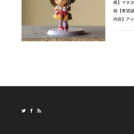
模】マネ
様【希望譲
内容】ア