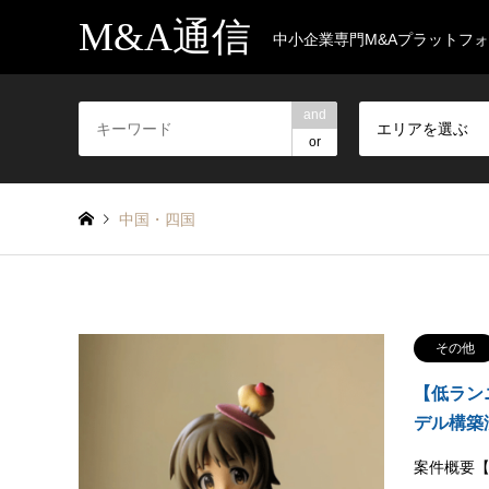
M&A通信
中小企業専門M&Aプラットフ
and
エリアを選ぶ
or
中国・四国
その他
【低ラン
デル構築
案件概要