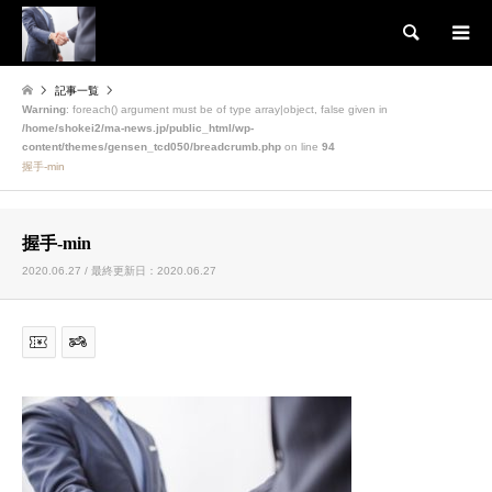
検索
記事一覧
Warning
: foreach() argument must be of type array|object, false given in
/home/shokei2/ma-news.jp/public_html/wp-
content/themes/gensen_tcd050/breadcrumb.php
on line
94
握手-min
握手-min
2020.06.27 / 最終更新日：2020.06.27