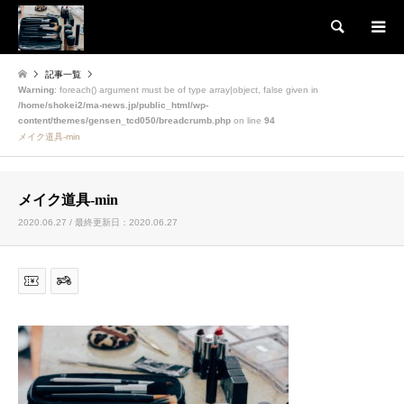
検索
記事一覧
Warning
: foreach() argument must be of type array|object, false given in
/home/shokei2/ma-news.jp/public_html/wp-
content/themes/gensen_tcd050/breadcrumb.php
on line
94
メイク道具-min
メイク道具-min
2020.06.27 / 最終更新日：2020.06.27